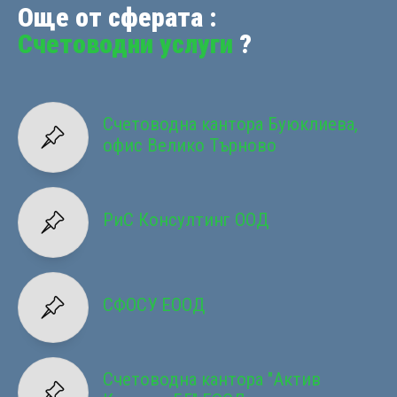
Още от сферата :
Счетоводни услуги
?
Счетоводна кантора Буюклиева,
офис Велико Търново
РиС Консултинг ООД
СФОСУ ЕООД
Счетоводна кантора "Актив