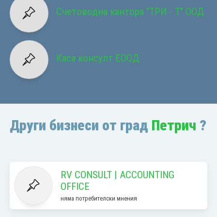
Счетоводна кантора "ТРИ - Т" ООД
Каса консулт ЕООД
Други бизнеси от град
Петрич
?
RV CONSULT | ACCOUNTING
OFFICE
няма потребителски мнения