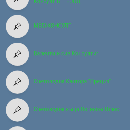
Консулт БГ" ЕООД
МЕГАКОНСУЛТ
Валенти и сие Консултиг
Счетоводна Кантора "Прециз"
Счетоводна къща Логиком Плюс