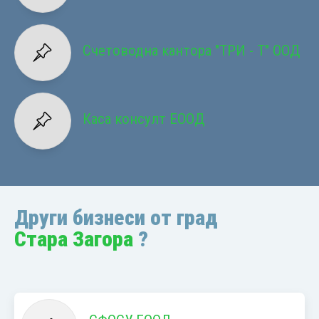
Счетоводна кантора "ТРИ - Т" ООД
Каса консулт ЕООД
Други бизнеси от град
Стара Загора
?