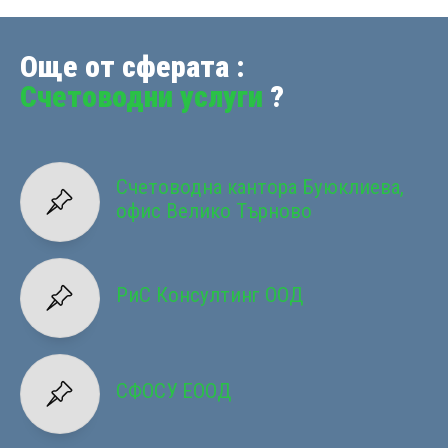
Още от сферата :
Счетоводни услуги
?
Счетоводна кантора Буюклиева,
офис Велико Търново
РиС Консултинг ООД
СФОСУ ЕООД