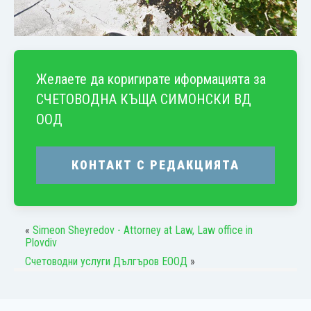
Желаете да коригирате иформацията за
СЧЕТОВОДНА КЪЩА СИМОНСКИ ВД
ООД
КОНТАКТ С РЕДАКЦИЯТА
«
Simeon Sheyredov - Attorney at Law, Law office in
Plovdiv
Счетоводни услуги Дългъров ЕООД
»