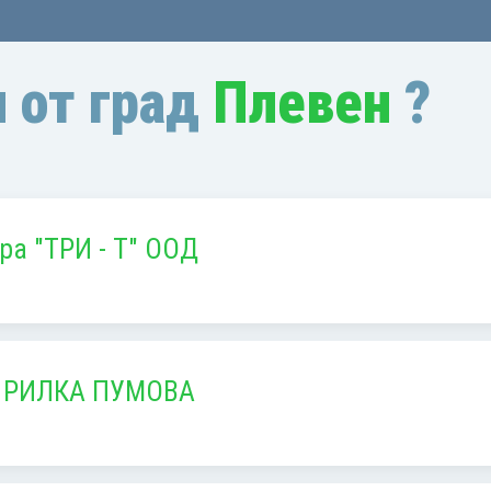
 от град
Плевен
?
ра "ТРИ - Т" ООД
а РИЛКА ПУМОВА