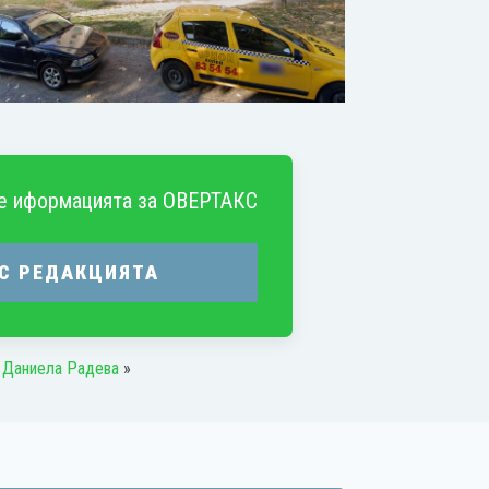
е иформацията за
ОВЕРТАКС
 С РЕДАКЦИЯТА
 Даниела Радева
»