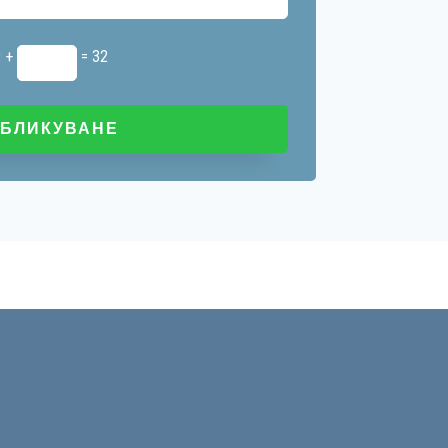
9 +
= 32