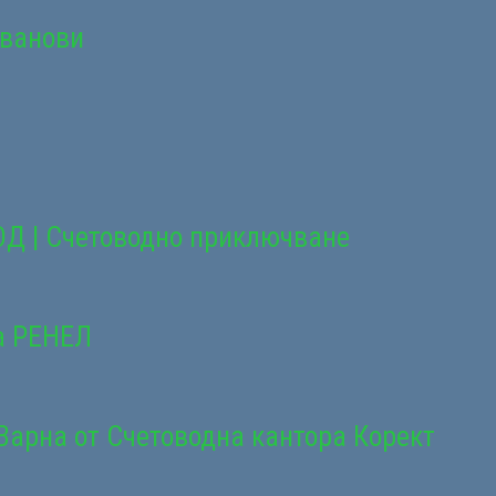
Иванови
ОД | Счетоводно приключване
а РЕНЕЛ
Варна от Счетоводна кантора Корект