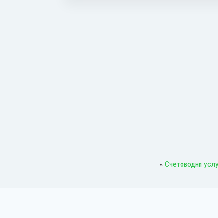
«
Счетоводни усл