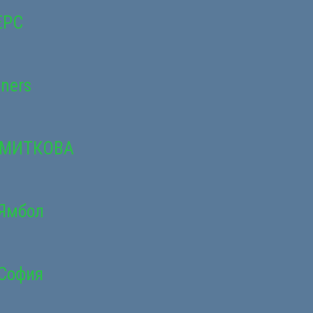
ЕРС
gners
 МИТКОВА
 Ямбол
 София