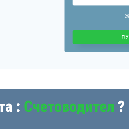
2
та :
Счетоводител
?