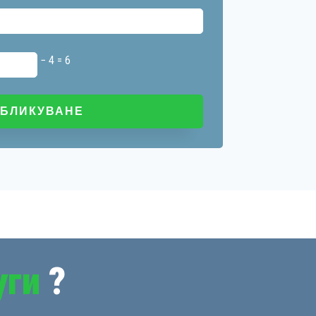
− 4 = 6
уги
?