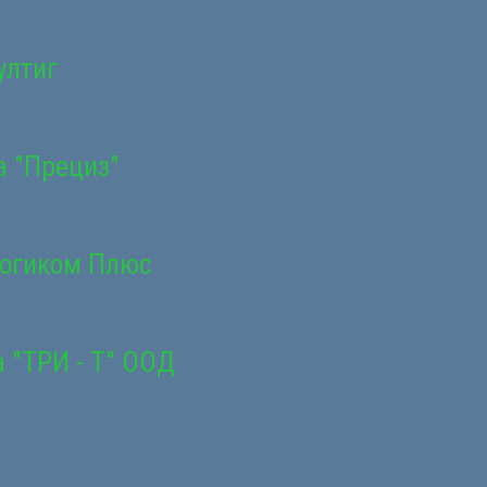
ултиг
а "Прециз"
Логиком Плюс
 "ТРИ - Т" ООД