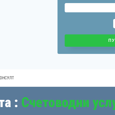
КОНСУЛТ
та :
Счетоводни усл