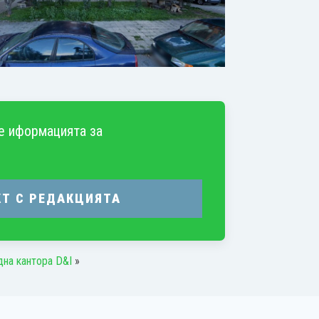
е иформацията за
КТ С РЕДАКЦИЯТА
дна кантора D&I
»