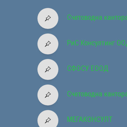
Счетоводна кантор
РиС Консултинг ОО
СФОСУ ЕООД
Счетоводна кантор
МЕГАКОНСУЛТ