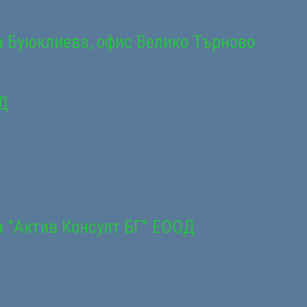
а Буюклиева, офис Велико Търново
Д
а "Актив Консулт БГ" ЕООД