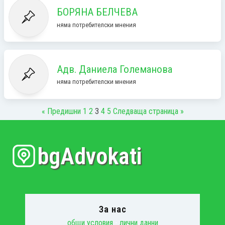
БОРЯНА БЕЛЧЕВА
няма потребителски мнения
Адв. Даниела Големанова
няма потребителски мнения
« Предишни
1
2
3
4
5
Следваща страница »
bgAdvokati
За нас
общи условия
-
лични данни