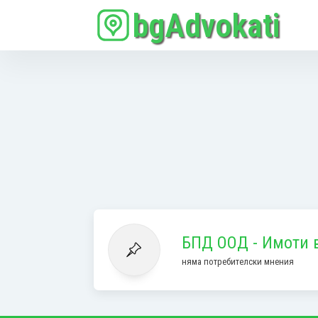
bgAdvokati
БПД ООД - Имоти 
няма потребителски мнения